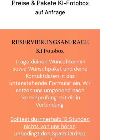
Preise & Pakete KI-Fotobox
auf Anfrage
RESERVIERUNGSANFRAGE
KI Fotobox
Trage deinen Wunschtermin
sowie Wunschpaket und deine
Kontaktdaten in das
untenstehende Formular ein. Wir
setzen uns umgehend nach
Terminprüfung mit dir in
Verbindung.
Solltest du innerhalb 12 Stunden
nichts von uns hören,
unbedingt den Spam Ordner